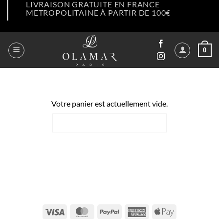
LIVRAISON GRATUITE EN FRANCE
Passer
METROPOLITAINE À PARTIR DE 100€
au
contenu
0
Votre panier est actuellement vide.
RETOUR À LA BOUTIQUE
Visa
MasterCard
PayPal
American
Apple