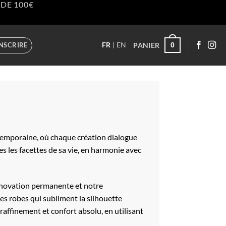
DE 100€
PANIER
INSCRIRE
0
FR
EN
temporaine, où chaque création dialogue
 les facettes de sa vie, en harmonie avec
’innovation permanente et notre
es robes qui subliment la silhouette
affinement et confort absolu, en utilisant